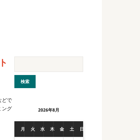
ト
などで
ミング
2026年8月
月
火
水
木
金
土
日