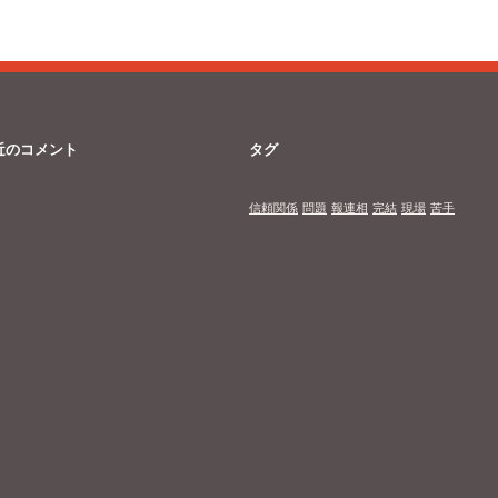
近のコメント
タグ
信頼関係
問題
報連相
完結
現場
苦手