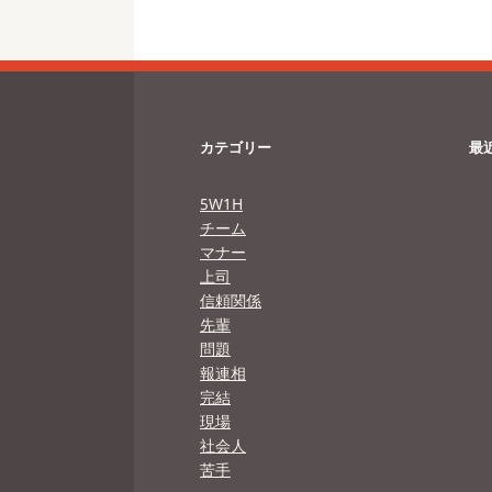
カテゴリー
最
5W1H
チーム
マナー
上司
信頼関係
先輩
問題
報連相
完結
現場
社会人
苦手