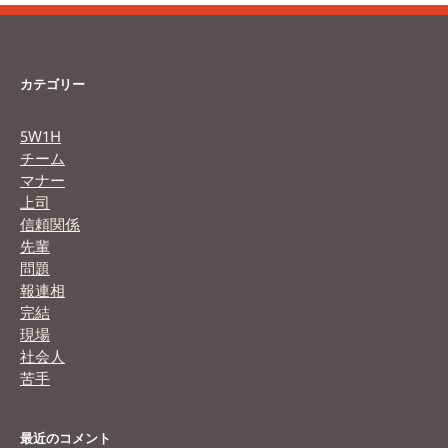
カテゴリー
5W1H
チーム
マナー
上司
信頼関係
先輩
問題
報連相
完結
現場
社会人
苦手
最近のコメント